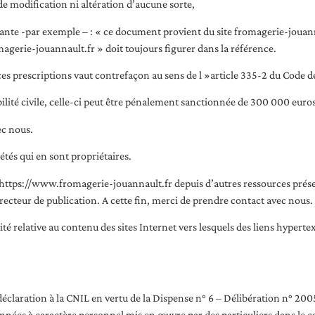
de modification ni altération d’aucune sorte,
suivante -par exemple – : « ce document provient du site fromagerie-joua
magerie-jouannault.fr » doit toujours figurer dans la référence.
es prescriptions vaut contrefaçon au sens de l »article 335-2 du Code de 
abilité civile, celle-ci peut être pénalement sanctionnée de 300 000 e
ec nous.
étés qui en sont propriétaires.
te https://www.fromagerie-jouannault.fr depuis d’autres ressources prés
directeur de publication. A cette fin, merci de prendre contact avec nous.
té relative au contenu des sites Internet vers lesquels des liens hyperte
e déclaration à la CNIL en vertu de la Dispense n° 6 – Délibération n° 
onnées à caractère personnel mis en œuvre par des particuliers dans le 