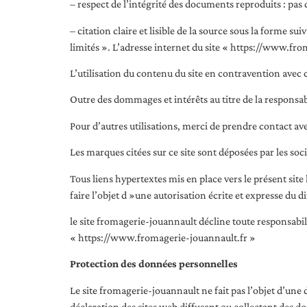
– respect de l’intégrité des documents reproduits : pas 
– citation claire et lisible de la source sous la forme 
limités ». L’adresse internet du site « https://www.fro
L’utilisation du contenu du site en contravention avec c
Outre des dommages et intérêts au titre de la respons
Pour d’autres utilisations, merci de prendre contact av
Les marques citées sur ce site sont déposées par les soci
Tous liens hypertextes mis en place vers le présent si
faire l’objet d »une autorisation écrite et expresse du 
le site fromagerie-jouannault décline toute responsabili
« https://www.fromagerie-jouannault.fr »
Protection des données personnelles
Le site fromagerie-jouannault ne fait pas l’objet d’un
déclaration des sites web diffusant ou collectant des d