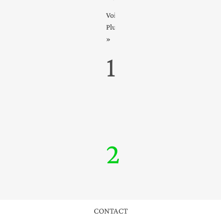
Voir
Plus
»
1
2
CONTACT